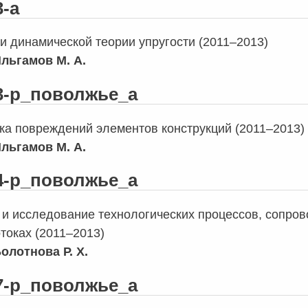
3-а
и динамической теории упругости (2011–2013)
льгамов М. А.
03-р_поволжье_а
ка повреждений элементов конструкций (2011–2013)
льгамов М. А.
04-р_поволжье_а
и исследование технологических процессов, сопр
токах (2011–2013)
олотнова Р. Х.
07-р_поволжье_а