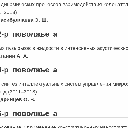
динамических процессов взаимодействия колебател
1–2013)
асибуллаева Э. Ш.
12-р_поволжье_а
ых пузырьков в жидкости в интенсивных акустически
ганин А. А.
16-р_поволжье_а
 синтез интеллектуальных систем управления микро
ред (2011–2013)
аринцев О. В.
46-р_поволжье_а
едование и применение конструкционных нанострукт