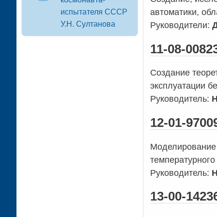
автоматики, об
испытателя СССР
У.Н. Султанова
Руководители:
Д
11-08-0082
Создание теоре
эксплуатации б
Руководитель:
Н
12-01-970
Моделирование 
температурного
Руководитель:
Н
13-00-1423