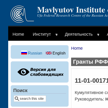
Mavlyutov Institute
Skip
to
Ufa Federal Research Centre of the Russian A
main
content
Home
Институт
Деятельность
Home
Breadcrumb
Russian
English
Гранты РФФИ
11-01-0017
Поиск
Кумулятивное сж
Search
Руководитель:
Н