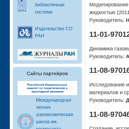
Моделирование 
библиотечная
система
жидкостью (201
Руководитель:
Н
Издательство СО
11-01-970
РАН
Динамика газов
Руководитель:
А
11-08-970
Сайты партнёров
Исследование и
материалов и с
Руководитель:
Д
Международная
летняя
11-08-970
аэрокосмическая
школа им.
Создание, иссл
космонавта-