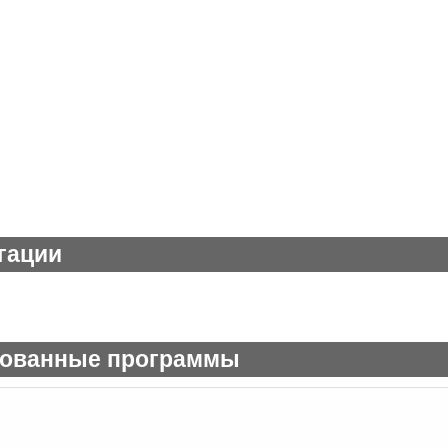
гации
рованные программы