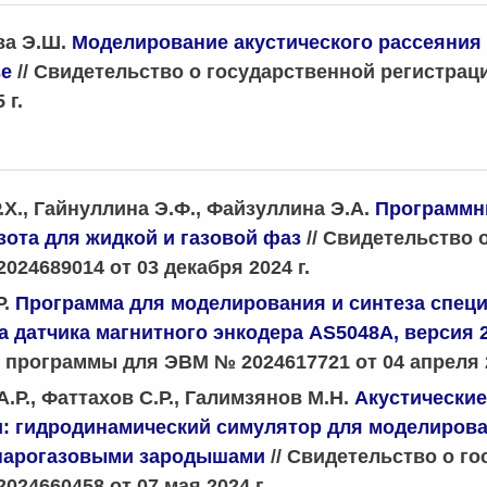
ва Э.Ш.
Моделирование акустического рассеяния
ве
// Свидетельство о государственной регистра
 г.
.Х., Гайнуллина Э.Ф., Файзуллина Э.А.
Программны
зота для жидкой и газовой фаз
// Свидетельство
024689014 от 03 декабря 2024 г.
Р.
Программа для моделирования и синтеза спец
 датчика магнитного энкодера AS5048A, версия 
 программы для ЭВМ № 2024617721 от 04 апреля 2
.Р., Фаттахов С.Р., Галимзянов М.Н.
Акустические
 гидродинамический симулятор для моделирован
 парогазовыми зародышами
// Свидетельство о г
024660458 от 07 мая 2024 г.