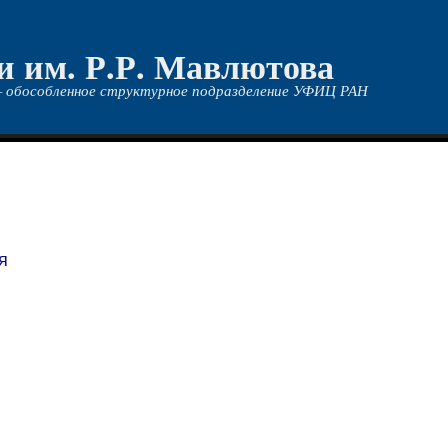
и им. Р.Р. Мавлютова
 обособленное структурное подразделение УФИЦ РАН
я