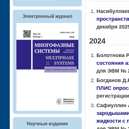
Насибуллае
Электронный журнал
пространст
декабря 2025
2024
Болотнова Р
состояния а
для ЭВМ № 2
Богданов Д.
ПЛИС опроса
регистрации
Сафиуллин А
зародышами:
жидкости с
Научные издания
для ЭВМ № 2