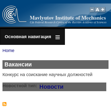
Skip
to
Mavlyutov Institute of Mechanics
main
Ufa Federal Research Centre of the Russian Academy of Sciences
content
Основная навигация
Home
Breadcrumb
Вакансии
Конкурс на соискание научных должностей
Новостной тип
Новости