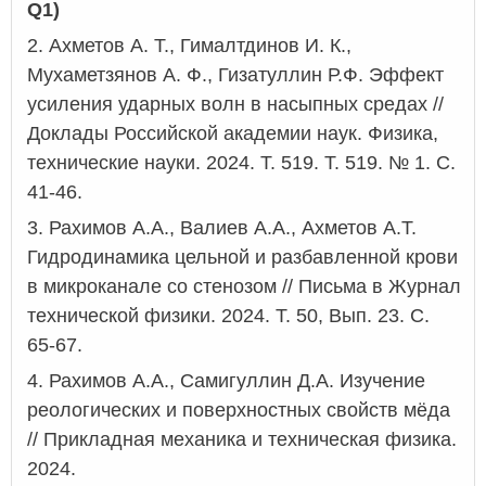
Q1)
2.
Ахметов А. Т., Гималтдинов И. К.,
Мухаметзянов А. Ф., Гизатуллин Р.Ф. Эффект
усиления ударных волн в насыпных средах //
Доклады Российской академии наук. Физика,
технические науки. 2024. Т. 519.
Т. 519. № 1. С.
41-46.
3.
Рахимов А.А., Валиев А.А., Ахметов А.Т.
Гидродинамика цельной и разбавленной крови
в
микроканале
со стенозом // Письма в Журнал
технической физики. 2024. Т. 50,
Вып
. 23. С.
65-67.
4.
Рахимов
А.А.,
Самигуллин
Д.А
.
Изучение
реологических и поверхностных свойств мёда
// Прикладная механика и техническая физика.
2024.