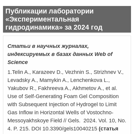
Публикации лаборатории
«Экспериментальная
гидродинамика» за 2024 год
Статьи в научных журналах,
индексируемых в базах данных
Web
of
Science
1.
Telin
A.,
Karazeev
D.,
Vezhnin
S.,
Strizhnev
V.,
Levadsky
A.,
Mamykin
A.,
Lenchenkova
L.,
Yakubov R.,
Fakhreeva
A., Akhmetov A., et al.
Use of Self-Generating Foam Gel Composition
with Subsequent Injection of Hydrogel to Limit
Gas Inflow in Horizontal Wells of
Vostochno-
Messoyakhskoye
Field // Gels. 2024. Vol. 10, No.
4. P. 215. DOI 10.3390/gels10040215
(
статья