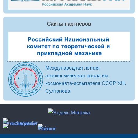
Сайты партнёров
Международная летняя
аэрокосмическая школа им.
космонавта-испытателя СССР У.Н.
Султанова