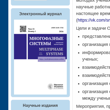
молодых ученых
научные работни
настоящее врем
Электронный журнал
(
https://vk.com/s
Цели и задачи С
представлен
организация
информирова
ученых;
взаимодейст
взаимодейст
организация 
организация 
между учены
Научные издания
Мероприятия, п