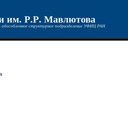
и им. Р.Р. Мавлютова
 обособленное структурное подразделение УФИЦ РАН
я