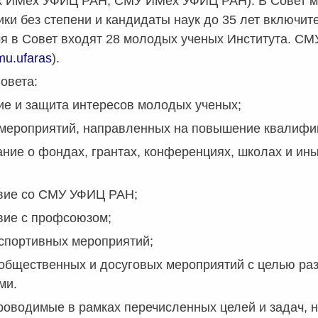
 ИМех УФИЦ РАН, СМУ ИМех УФИЦ РАН). В Совет мо
ки без степени и кандидаты наук до 35 лет включите
я в Совет входят 28 молодых ученых Института. СМ
mu.ufaras
).
овета:
ие и защита интересов молодых ученых;
 мероприятий, направленных на повышение квалифи
ние о фондах, грантах, конференциях, школах и ин
вие со СМУ УФИЦ РАН;
вие с профсоюзом;
спортивных мероприятий;
общественных и досуговых мероприятий с целью раз
ми.
роводимые в рамках перечисленных целей и задач,