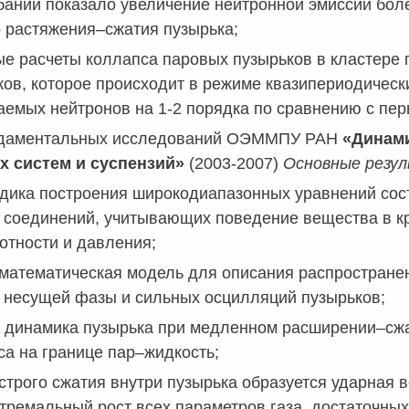
аний показало увеличение нейтронной эмиссии боле
 растяжения–сжатия пузырька;
е расчеты коллапса паровых пузырьков в кластере 
ов, которое происходит в режиме квазипериодическ
аемых нейтронов на 1-2 порядка по сравнению с пе
даментальных исследований ОЭММПУ РАН
«Динами
х систем и суспензий»
(2003-2007)
Основные резу
дика построения широкодиапазонных уравнений сос
 соединений, учитывающих поведение вещества в кр
отности и давления;
математическая модель для описания распространен
 несущей фазы и сильных осцилляций пузырьков;
о динамика пузырька при медленном расширении–сжа
а на границе пар–жидкость;
строго сжатия внутри пузырька образуется ударная в
тремальный рост всех параметров газа, достаточны