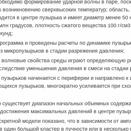
обходимо формирование ударной волны в паре, пос
к возникновению сверхвысоких температур; область
одится в центре пузырька и имеет диаметр менее 50
млн градусов, плотность сжатого вещества 100 г/см
кунд;
рограмма и проведены расчеты по динамике пузырьк
з микропузырьков в стадии разрежения давления;
о волновые свойства среды играют определяющую ро
следствие уменьшения давления в смеси на стадии 
пузырьков начинается с периферии и направлено к 
щихся пузырьков, многократно усиливается при схож
о существует диапазон начальных объемных содержа
 достижения максимальных давлений в центре пузыр
скретной модели показано, что в зависимости от ам
в один большой кластер в пучности или в несколько