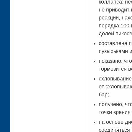
коллапса; не
не приводит 
реакции, нах
порядка 100 
долей пикосе
составлена п
пузырьками и
показано, чт
тормозится в
схлопывание 
от схлопываю
бар;
получено, чт
точки зрения
на основе ди
соединяться 