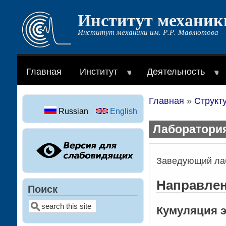
Институт механик
Перейти
к
Институт механики им. Р.Р. Мавлютова —
основному
содержанию
Главная
Институт
Деятельность
Главная
Структ
Строка
Russian
English
навигации
Лаборатори
Заведующий лаб
Направлен
Поиск
Поиск
Кумуляция э