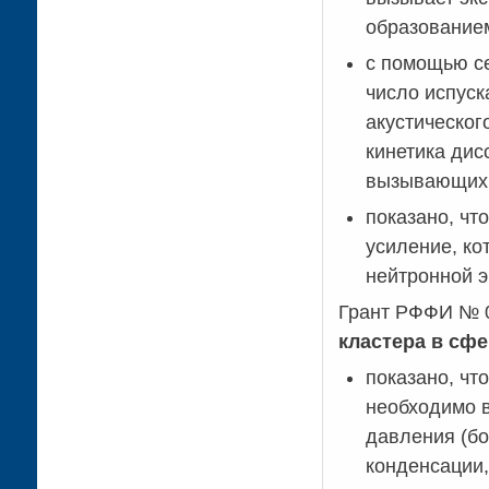
образованием
с помощью се
число испуск
акустическог
кинетика дис
вызывающих 
показано, чт
усиление, ко
нейтронной э
Грант РФФИ № 
кластера в сф
показано, чт
необходимо 
давления (бо
конденсации,