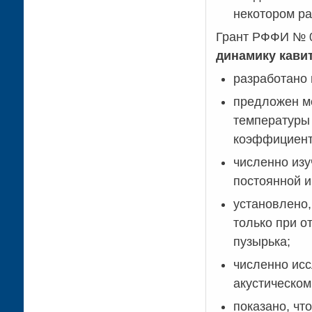
некотором ра
Грант РФФИ № 
динамику кави
разработано 
предложен м
температуры
коэффициент
численно изу
постоянной 
установлено,
только при о
пузырька;
численно ис
акустическом
показано, чт