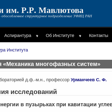
и им. Р.Р. Мавлютова
 обособленное структурное подразделение УФИЦ РАН
Аспирантура
Об Институте
Контакты
ура Института
я «Механика многофазных систем»
ораторией д.ф.-м.н., профессор
Урманчеев С. Ф.
ия исследований
нергии в пузырьках при кавитации угл