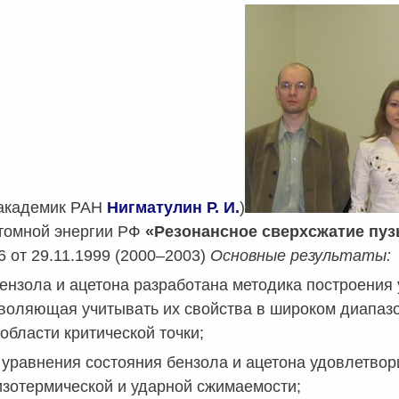
 академик РАН
Нигматулин Р. И.
)
томной энергии РФ
«Резонансное сверхсжатие пу
06 от 29.11.1999 (2000–2003)
Основные результаты:
ензола и ацетона разработана методика построени
воляющая учитывать их свойства в широком диапазон
 области критической точки;
уравнения состояния бензола и ацетона удовлетво
зотермической и ударной сжимаемости;