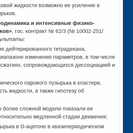
ковой жидкости возможно ее усиление в
ырьков.
родинамика и интенсивные физико-
ков»
, гос. контракт № 62/3 (№ 10002-251/
зультаты:
ия дейтерированного тетрадекана,
иапазоне изменения параметров, в том числе
их сжатиях, сопровождающихся диссоциацией и
ческого парового пузырька в кластере,
ь жидкости, а также гипотезу об
по более сложной модели показали ее
относительно медленной стадии движения;
ырька в D-ацетоне в квазипериодическом