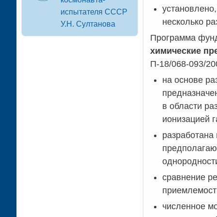
установлено,
испытателя СССР
несколько ра
У.Н. Султанова
Программа фун
химические пр
П-18/068-093/20
на основе ра
предназначен
в области ра
ионизацией г
разработана 
предполагающ
однородности
сравнение ре
приемлемост
численное мо