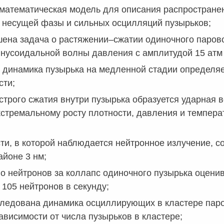
математическая модель для описания распространен
 несущей фазы и сильных осцилляций пузырьков;
ена задача о растяжении–сжатии одиночного парово
нусоидальной волны давления с амплитудой 15 атм и
о динамика пузырька на медленной стадии определяе
сти;
строго сжатия внутри пузырька образуется ударная в
кстремальному росту плотности, давления и темпер
ти, в которой наблюдается нейтронное излучение, с
айоне 3 нм;
о нейтронов за коллапс одиночного пузырька оценива
 105 нейтронов в секунду;
следована динамика осциллирующих в кластере паро
ависимости от числа пузырьков в кластере;