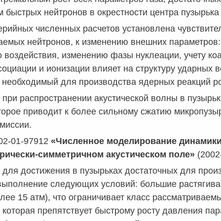
 быстрых нейтронов в окрестности центра пузырька
рийных численных расчетов установлена чувствител
аемых нейтронов, к изменению внешних параметров:
о воздействия, изменению фазы нуклеации, учету коа
социации и ионизации влияет на структуру ударных в
необходимый для производства ядерных реакций ро
о при распространении акустической волны в пузырь
торое приводит к более сильному сжатию микропузыр
миссии.
02-01-97912
«Численное моделирование динамики
ерически-симметричном акустическом поле»
(2002
о для достижения в пузырьках достаточных для прои
выполнение следующих условий: большие растягив
лее 15 атм), что ограничивает класс рассматриваем
 которая препятствует быстрому росту давления пар