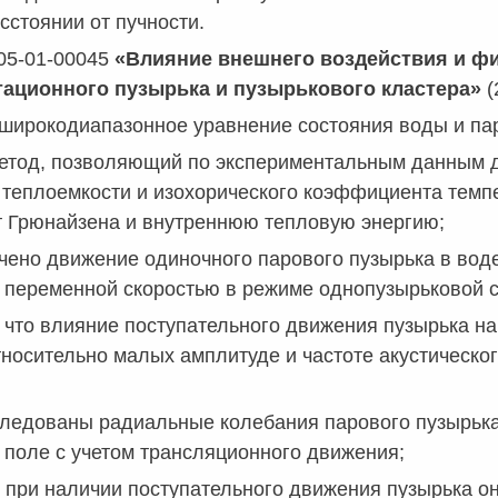
сстоянии от пучности.
05-01-00045
«Влияние внешнего воздействия и фи
тационного пузырька и пузырькового кластера»
(
широкодиапазонное уравнение состояния воды и па
етод, позволяющий по экспериментальным данным дл
 теплоемкости и изохорического коэффициента темп
 Грюнайзена и внутреннюю тепловую энергию;
чено движение одиночного парового пузырька в вод
и переменной скоростью в режиме однопузырьковой
 что влияние поступательного движения пузырька н
тносительно малых амплитуде и частоте акустическо
следованы радиальные колебания парового пузырька
 поле с учетом трансляционного движения;
о при наличии поступательного движения пузырька о