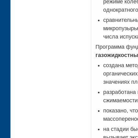
режиме колеб
однократного
сравнительны
микропузырьк
числа испуск
Программа фун
газожидкостны
создана мето
органических
значениях пл
разработана 
сжимаемости
показано, чт
массоперенос
на стадии бы
вызывает экс