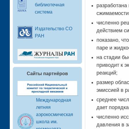
библиотечная
разработана 
система
сжимаемости
численно реш
Издательство СО
действием си
РАН
показано, чт
паре и жидко
на стадии бы
приводит к э
реакций;
Сайты партнёров
размер облас
эмиссией в р
среднее числ
Международная
дает порядка
летняя
аэрокосмическая
численно ис
школа им.
давления в з
космонавта-