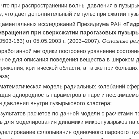
 что при распространении волны давления в пузырь
з, что дает дополнительный импульс при сжатии пуз
даментальных исследований Президиума РАН
«Гид
евращения при сверхсжатии парогазовых пузырь
0503-163) от 05.05.2003 г. (2003–2007).
Основные ре
зработанной методики построено уравнение состоян
ное для описания поведения вещества в широком д
зряжения, критической области, а также при больш
аза;
математическая модель радиальных колебаний сфери
ая однородность параметров в паре и несжимаемост
 давления внутри пузырькового кластера;
зультатов расчетов по данной модели с расчетами 
ь для моделирования динамики микропузырьков на 
делирование схлопывания одиночного парового пуз