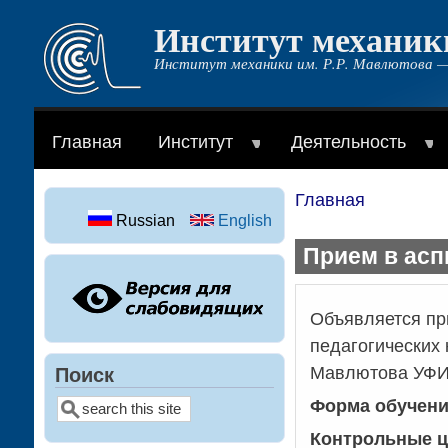
Институт механик
Перейти
к
Институт механики им. Р.Р. Мавлютова —
основному
содержанию
Главная
Институт
Деятельность
Главная
Строка
Russian
English
навигации
Прием в асп
Объявляется пр
педагогических 
Мавлютова УФИЦ
Поиск
Форма обучения
Поиск
Контрольные ц