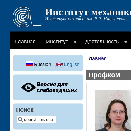
Институт механик
Перейти
к
Институт механики им. Р.Р. Мавлютова —
основному
содержанию
Главная
Институт
Деятельность
Главная
Строка
Russian
English
навигации
Профком
Поиск
Поиск