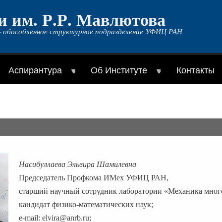
и им. Р.Р. Мавлютова
 обособленное структурное подразделение УФИЦ РАН
Аспирантура
Об Институте
Контакты
Насибуллаева Эльвира Шамилевна
Председатель Профкома ИМех УФИЦ РАН,
старший научный сотрудник лаборатории «Механика мног
кандидат физико-математических наук;
e
-
mail
:
elvira
@
anrb
.
ru
;